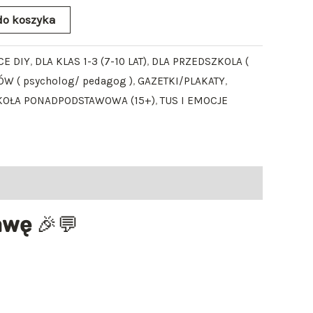
do koszyka
CE DIY
,
DLA KLAS 1-3 (7-10 LAT)
,
DLA PRZEDSZKOLA (
ÓW ( psycholog/ pedagog )
,
GAZETKI/PLAKATY
,
KOŁA PONADPODSTAWOWA (15+)
,
TUS I EMOCJE
bawę
🎉💬