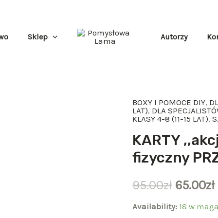
wo
Sklep
Autorzy
Ko
BOXY I POMOCE DIY
,
DL
ilość
LAT)
,
DLA SPECJALISTÓW
KLASY 4-8 (11-15 LAT)
,
S
KARTY
,,akcji
KARTY ,,akcj
i
fizyczny P
interakcji''
-
95.00
zł
65.00
zł
produkt
Availability:
18 w maga
fizyczny