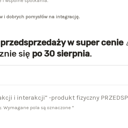
 i wspólne spotkania.
w i dobrych pomysłów na integrację.
w
przedsprzedaży w super cenie
znie się
po 30 sierpnia
.
,akcji i interakcji” -produkt fizyczny PRZED
y.
Wymagane pola są oznaczone
*