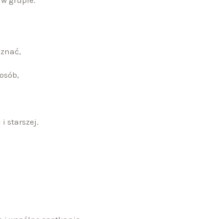
w grupie.
oznać,
osób,
i starszej.