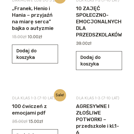
DARMOWE LUB DO 5 ZŁ
DLA KLAS 1-3 (7-10 LAT)
„Franek, Henio i
10 ZAJĘĆ
Hania – przyjaźń
SPOŁECZNO-
na miarę serca”
EMOCJONALNYCH
bajka o autyzmie
DLA
PRZEDSZKOLAKÓW
15.00
zł
10.00
zł
39.00
zł
Dodaj do
koszyka
Dodaj do
koszyka
Sale!
DLA KLAS 1-3 (7-10 LAT)
DLA KLAS 1-3 (7-10 LAT)
100 ćwiczeń z
AGRESYWNE I
emocjami pdf
ZŁOŚLIWE
POTWORKI –
35.00
zł
15.00
zł
przedszkole i kl.1-
6