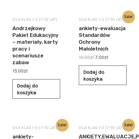
Sale!
DLA KLAS 1-3 (7-10 LAT)
DLA KLAS 1-3 (7-10 LAT)
Andrzejkowy
ankiety-ewaluacja
Pakiet Edukacyjny
Standardów
– materiały, karty
Ochrony
pracy i
Małoletnich
scenariusze
10.00
zł
7.00
zł
zabaw
15.00
zł
Dodaj do
koszyka
Dodaj do
koszyka
Sale!
Sale!
DLA KLAS 1-3 (7-10 LAT)
DLA KLAS 1-3 (7-10 LAT)
ankiety-
ANKIETY,EWALUACJE,