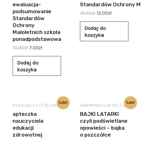
ewaluacja-
Standardów Ochrony Ma
podsumowanie
15.00
zł
12.00
zł
Standardów
Ochrony
Dodaj do
Małoletnich szkoła
koszyka
ponadpodstawowa
10.00
zł
7.00
zł
Dodaj do
koszyka
Sale!
Sale!
DLA KLAS 1-3 (7-10 LAT)
DARMOWE LUB DO 5 ZŁ
apteczka
BAJKI LATARKI
nauczyciela
czyli podświetlane
edukacji
opowieści – bajka
zdrowotnej
o pszczółce