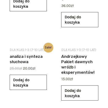
Dodaj do
36.00
zł
koszyka
Dodaj do
koszyka
Sale!
DLA KLAS 1-3 (7-10 LAT)
DLA KLAS 1-3 (7-10 LAT)
analiza i synteza
Andrzejkowy
słuchowa
Pakiet dawnych
wróżb i
25.00
zł
20.00
zł
eksperymentów!
15.00
zł
Dodaj do
koszyka
Dodaj do
koszyka