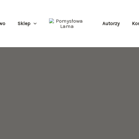
wo
Sklep
Autorzy
Ko