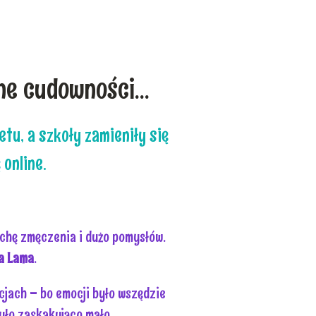
e cudowności...
tu, a szkoły zamieniły się
 online.
ochę zmęczenia i dużo pomysłów.
a Lama
.
cjach – bo emocji było wszędzie
było zaskakująco mało.