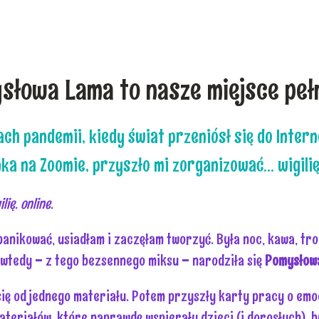
słowa Lama to nasze miejsce pełn
ch pandemii, kiedy świat przeniósł się do Interne
ka na Zoomie, przyszło mi zorganizować… wigilię
ilię. online.
panikować, usiadłam i zaczęłam tworzyć. Była noc, kawa, tr
e wtedy – z tego bezsennego miksu – narodziła się
Pomysłow
się od jednego materiału. Potem przyszły karty pracy o emo
materiałów, które naprawdę wspierały dzieci (i dorosłych), 