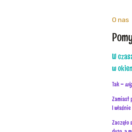
O nas
Pomy
W czasa
w okien
Tak –
wig
Zamiast 
I właśni
Zaczęło 
dużo, a 