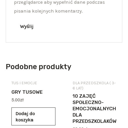
przeglądarce aby wypełnić dane podczas
pisania kolejnych komentarzy.
Podobne produkty
TUS I EMOCJE
DLA PRZEDSZKOLA ( 3-
6 LAT)
GRY TUSOWE
10 ZAJĘĆ
5.00
zł
SPOŁECZNO-
EMOCJONALNYCH
Dodaj do
DLA
koszyka
PRZEDSZKOLAKÓW