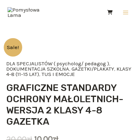
Skip
Main
to
Men
content
ilość
Sale!
GRAFICZNE
DLA SPECJALISTÓW ( psycholog/ pedagog )
,
STANDARDY
DOKUMENTACJA SZKOLNA
,
GAZETKI/PLAKATY
,
KLASY
OCHRONY
4-8 (11-15 LAT)
,
TUS I EMOCJE
MAŁOLETNICH-
GRAFICZNE STANDARDY
WERSJA
OCHRONY MAŁOLETNICH-
2
WERSJA 2 KLASY 4-8
KLASY
GAZETKA
4-
8
20.00
zł
10.00
zł