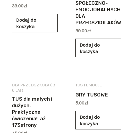
SPOŁECZNO-
39.00
zł
EMOCJONALNYCH
DLA
Dodaj do
PRZEDSZKOLAKÓW
koszyka
39.00
zł
Dodaj do
koszyka
DLA PRZEDSZKOLA ( 3-
TUS I EMOCJE
6 LAT)
GRY TUSOWE
TUS dla małych i
5.00
zł
dużych.
Praktyczne
Dodaj do
ćwiczenia! aż
koszyka
173strony