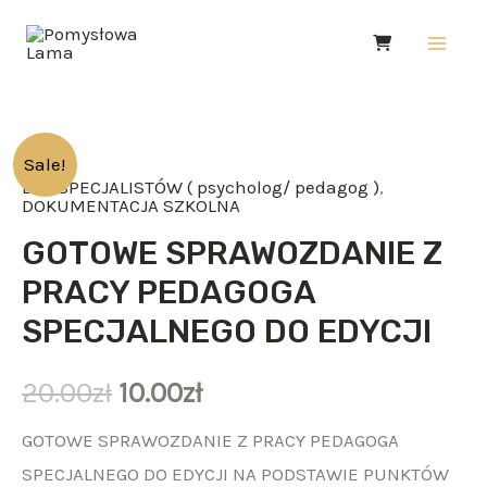
Skip
Main
to
Men
content
ilość
Sale!
DLA SPECJALISTÓW ( psycholog/ pedagog )
,
GOTOWE
DOKUMENTACJA SZKOLNA
SPRAWOZDANIE
GOTOWE SPRAWOZDANIE Z
Z
PRACY PEDAGOGA
PRACY
SPECJALNEGO DO EDYCJI
PEDAGOGA
SPECJALNEGO
20.00
zł
10.00
zł
DO
EDYCJI
GOTOWE SPRAWOZDANIE Z PRACY PEDAGOGA
SPECJALNEGO DO EDYCJI NA PODSTAWIE PUNKTÓW