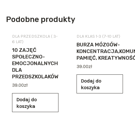
Podobne produkty
DLA PRZEDSZKOLA ( 3-
DLA KLAS 1-3 (7-10 LAT)
6 LAT)
BURZA MÓZGÓW-
10 ZAJĘĆ
KONCENTRACJA,KOMUN
SPOŁECZNO-
PAMIĘĆ, KREATYWNOŚ
EMOCJONALNYCH
39.00
zł
DLA
PRZEDSZKOLAKÓW
Dodaj do
39.00
zł
koszyka
Dodaj do
koszyka