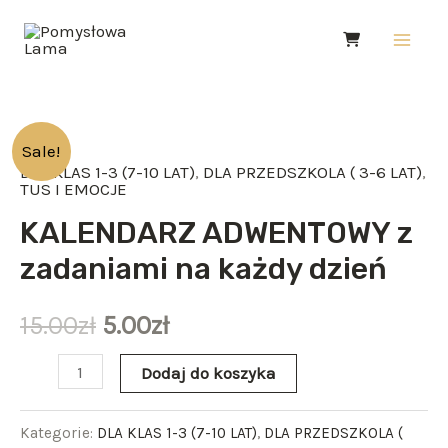
Skip
Main
to
Men
content
ilość
Sale!
DLA KLAS 1-3 (7-10 LAT)
,
DLA PRZEDSZKOLA ( 3-6 LAT)
,
KALENDARZ
TUS I EMOCJE
ADWENTOWY
KALENDARZ ADWENTOWY z
z
zadaniami na każdy dzień
zadaniami
na
15.00
zł
5.00
zł
każdy
dzień
Dodaj do koszyka
Kategorie:
DLA KLAS 1-3 (7-10 LAT)
,
DLA PRZEDSZKOLA (