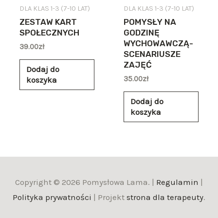
DLA KLAS 1-3 (7-10 LAT)
DLA KLAS 1-3 (7-10 LAT)
ZESTAW KART
POMYSŁY NA
SPOŁECZNYCH
GODZINĘ
WYCHOWAWCZĄ-
39.00
zł
SCENARIUSZE
ZAJĘĆ
Dodaj do
35.00
zł
koszyka
Dodaj do
koszyka
Copyright © 2026 Pomysłowa Lama. |
Regulamin
|
Polityka prywatności
| Projekt
strona dla terapeuty
.