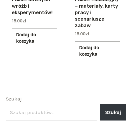
wróżb i
– materiały, karty
eksperymentów!
pracy i
scenariusze
15.00
zł
zabaw
15.00
zł
Dodaj do
koszyka
Dodaj do
koszyka
Szukaj
Szukaj