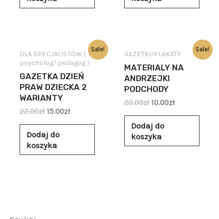
Sale!
Sale!
DLA SPECJALISTÓW (
GAZETKI/PLAKATY
psycholog/ pedagog )
MATERIALY NA
GAZETKA DZIEŃ
ANDRZEJKI
PRAW DZIECKA 2
PODCHODY
WARIANTY
20.00
zł
10.00
zł
22.00
zł
15.00
zł
Dodaj do
Dodaj do
koszyka
koszyka