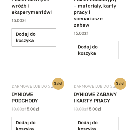
wróżb i
– materiały, karty
eksperymentów!
pracy i
scenariusze
15.00
zł
zabaw
15.00
zł
Dodaj do
koszyka
Dodaj do
koszyka
Sale!
Sale!
DARMOWE LUB DO 5 ZŁ
DARMOWE LUB DO 5 ZŁ
DYNIOWE
DYNIOWE ZABAWY
PODCHODY
I KARTY PRACY
10.00
zł
5.00
zł
10.00
zł
5.00
zł
Dodaj do
Dodaj do
koszyka
koszyka