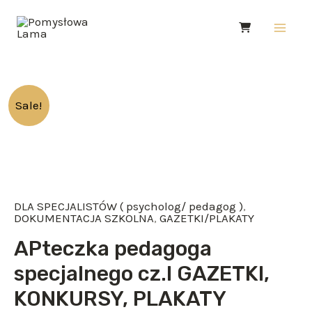
Skip
Main
to
Men
content
ilość
Sale!
APteczka
pedagoga
specjalnego
cz.I
DLA SPECJALISTÓW ( psycholog/ pedagog )
,
GAZETKI,
DOKUMENTACJA SZKOLNA
,
GAZETKI/PLAKATY
KONKURSY,
APteczka pedagoga
PLAKATY
specjalnego cz.I GAZETKI,
KONKURSY, PLAKATY