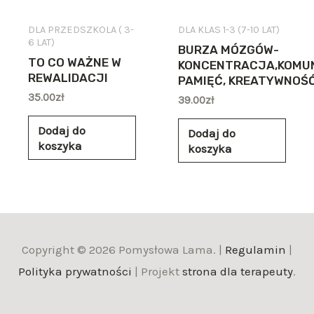
DLA PRZEDSZKOLA ( 3-
DLA KLAS 1-3 (7-10 LAT)
6 LAT)
BURZA MÓZGÓW-
TO CO WAŻNE W
KONCENTRACJA,KOMUN
REWALIDACJI
PAMIĘĆ, KREATYWNOŚ
35.00
zł
39.00
zł
Dodaj do
Dodaj do
koszyka
koszyka
Copyright © 2026 Pomysłowa Lama. |
Regulamin
|
Polityka prywatności
| Projekt
strona dla terapeuty
.