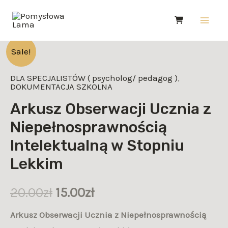
Skip
Main
to
Men
content
ilość
Sale!
Arkusz
DLA SPECJALISTÓW ( psycholog/ pedagog )
,
Obserwacji
DOKUMENTACJA SZKOLNA
Ucznia
Arkusz Obserwacji Ucznia z
z
Niepełnosprawnością
Niepełnosprawnością
Intelektualną w Stopniu
Intelektualną
w
Lekkim
Stopniu
Lekkim
20.00
zł
15.00
zł
Arkusz Obserwacji Ucznia z Niepełnosprawnością