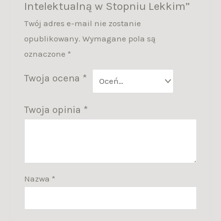
Intelektualną w Stopniu Lekkim”
Twój adres e-mail nie zostanie
opublikowany.
Wymagane pola są
oznaczone
*
Twoja ocena
*
Twoja opinia
*
Nazwa
*