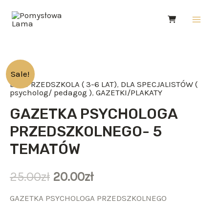
Skip
Main
to
Men
content
ilość
Sale!
DLA PRZEDSZKOLA ( 3-6 LAT)
,
DLA SPECJALISTÓW (
GAZETKA
psycholog/ pedagog )
,
GAZETKI/PLAKATY
PSYCHOLOGA
GAZETKA PSYCHOLOGA
PRZEDSZKOLNEGO-
PRZEDSZKOLNEGO- 5
5
TEMATÓW
TEMATÓW
25.00
zł
20.00
zł
GAZETKA PSYCHOLOGA PRZEDSZKOLNEGO