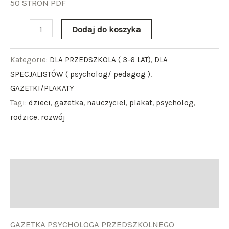
50 STRON PDF
Dodaj do koszyka
Kategorie:
DLA PRZEDSZKOLA ( 3-6 LAT)
,
DLA
SPECJALISTÓW ( psycholog/ pedagog )
,
GAZETKI/PLAKATY
Tagi:
dzieci
,
gazetka
,
nauczyciel
,
plakat
,
psycholog
,
rodzice
,
rozwój
Opis
Opinie (0)
GAZETKA PSYCHOLOGA PRZEDSZKOLNEGO