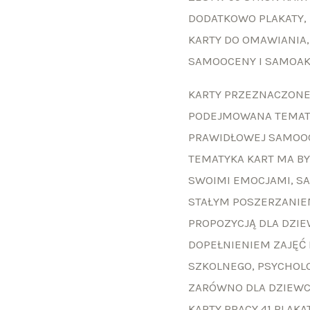
12+
DODATKOWO PLAKATY,
I
KARTY DO OMAWIANIA,
PLAKATY
SAMOOCENY I SAMOAK
MOTYWACYJNE
KARTY PRZEZNACZONE
PODEJMOWANA TEMAT
PRAWIDŁOWEJ SAMOO
TEMATYKA KART MA B
SWOIMI EMOCJAMI, S
STAŁYM POSZERZANIE
PROPOZYCJĄ DLA DZI
DOPEŁNIENIEM ZAJĘĆ
SZKOLNEGO, PSYCHOL
ZARÓWNO DLA DZIEWCZ
KARTY PRACY 41 PLAK