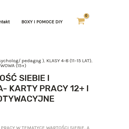
ntakt
BOXY I POMOCE DIY
sycholog/ pedagog )
,
KLASY 4-8 (11-15 LAT)
,
WOWA (15+)
ŚĆ SIEBIE I
 KARTY PRACY 12+ I
OTYWACYJNE
 PRACY W TEMATYCE WARTOŚCI SIEBIE, A