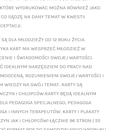
 KTÓRE WYDRUKOWAC MOŻNA RÓWNIEŻ JAKO
 CO SĄDZĘ NA DANY TEMAT W KWESTII
CEPTACJI.
 SĄ DLA
MŁODZIEŻY OD 12 ROKU ŻYCIA.
YKA KART
MA WESPRZEĆ MŁODZIEŻ
W
CENIE
I ŚWIADOMOŚCI SWOJEJ WARTOŚCI.
YĆ IDEALNYM NARZĘDZIEM DO PRACY NAD
AMOOCENĄ, ROZUMIENIEM SWOJEJ WARTOŚCI I
M WIEDZY NA SWÓJ TEMAT.
KARTY SĄ
EWCZYN
I CHŁOPCÓW.
KARTY BĘDĄ IDEALNYM
 DLA PEDAGOGA SPECJALNEGO, PEDAGOGA
OGA
I INNYCH TERAPEUTÓW.
KARTY I PLAKATY
YN JAK I CHŁOPCÓW! ŁĄCZNIE 96 STRON ( 55
ATY) FORMAT PDF DO SAMODZIELNEGO WYDRUKU