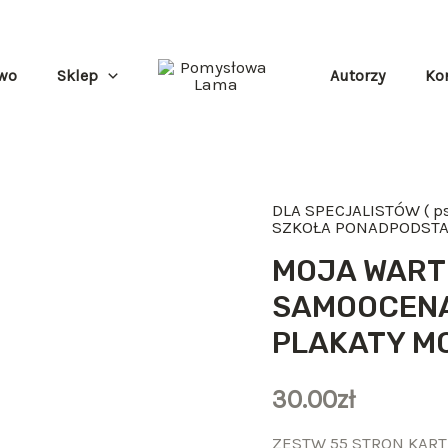
wo
Sklep
Autorzy
Ko
DLA SPECJALISTÓW ( p
ilość
SZKOŁA PONADPODSTA
MOJA
MOJA WARTO
WARTOŚĆ
SAMOOCENA-
SIEBIE
PLAKATY M
I
SAMOOCENA-
30.00
zł
KARTY
PRACY
ZESTW 55 STRON KART