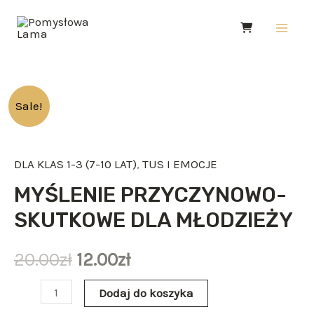
Skip
Main
to
Men
content
ilość
Sale!
MYŚLENIE
PRZYCZYNOWO-
DLA KLAS 1-3 (7-10 LAT)
,
TUS I EMOCJE
SKUTKOWE
DLA
MYŚLENIE PRZYCZYNOWO-
MŁODZIEŻY
SKUTKOWE DLA MŁODZIEŻY
20.00
zł
12.00
zł
Dodaj do koszyka