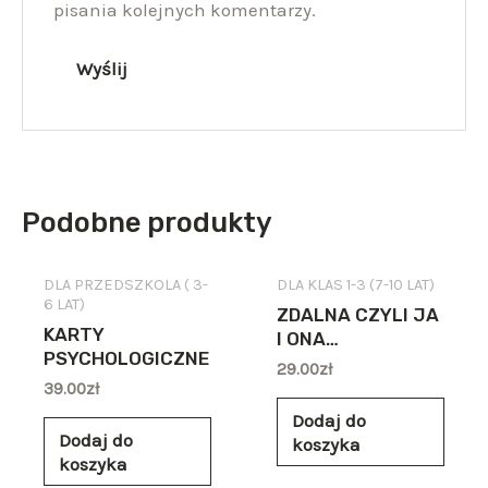
pisania kolejnych komentarzy.
Podobne produkty
DLA PRZEDSZKOLA ( 3-
DLA KLAS 1-3 (7-10 LAT)
6 LAT)
ZDALNA CZYLI JA
KARTY
I ONA…
PSYCHOLOGICZNE
29.00
zł
39.00
zł
Dodaj do
Dodaj do
koszyka
koszyka