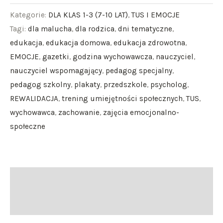
Kategorie:
DLA KLAS 1-3 (7-10 LAT)
,
TUS I EMOCJE
Tagi:
dla malucha
,
dla rodzica
,
dni tematyczne
,
edukacja
,
edukacja domowa
,
edukacja zdrowotna
,
EMOCJE
,
gazetki
,
godzina wychowawcza
,
nauczyciel
,
nauczyciel wspomagający
,
pedagog specjalny
,
pedagog szkolny
,
plakaty
,
przedszkole
,
psycholog
,
REWALIDACJA
,
trening umiejętności społecznych
,
TUS
,
wychowawca
,
zachowanie
,
zajęcia emocjonalno-
społeczne
Opis
Opinie (0)