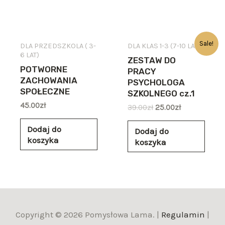
Sale!
DLA PRZEDSZKOLA ( 3-
DLA KLAS 1-3 (7-10 LAT)
6 LAT)
ZESTAW DO
POTWORNE
PRACY
ZACHOWANIA
PSYCHOLOGA
SPOŁECZNE
SZKOLNEGO cz.1
45.00
zł
39.00
zł
25.00
zł
Dodaj do
Dodaj do
koszyka
koszyka
Copyright © 2026 Pomysłowa Lama. |
Regulamin
|