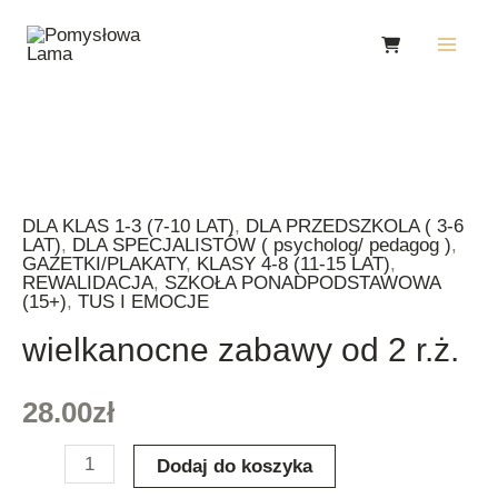
Skip
Main
to
Men
content
ilość
wielkanocne
DLA KLAS 1-3 (7-10 LAT)
,
DLA PRZEDSZKOLA ( 3-6
zabawy
LAT)
,
DLA SPECJALISTÓW ( psycholog/ pedagog )
,
od
GAZETKI/PLAKATY
,
KLASY 4-8 (11-15 LAT)
,
REWALIDACJA
,
SZKOŁA PONADPODSTAWOWA
2
(15+)
,
TUS I EMOCJE
r.ż.
wielkanocne zabawy od 2 r.ż.
28.00
zł
Dodaj do koszyka