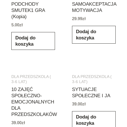
PODCHODY
SAMOAKCEPTACJA
SMUTEK1 GRA
MOTYWACJA
(Kopia)
29.99
zł
5.00
zł
Dodaj do
Dodaj do
koszyka
koszyka
DLA PRZEDSZKOLA (
DLA PRZEDSZKOLA (
3-6 LAT)
3-6 LAT)
10 ZAJĘĆ
SYTUACJE
SPOŁECZNO-
SPOŁECZNE I JA
EMOCJONALNYCH
39.00
zł
DLA
PRZEDSZKOLAKÓW
Dodaj do
39.00
zł
koszyka