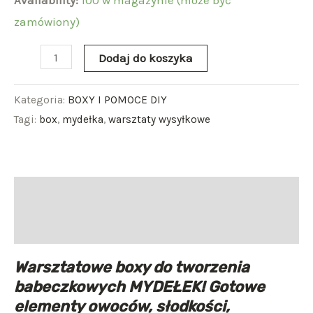
Availability:
100 w magazynie (może być
zamówiony)
Dodaj do koszyka
Kategoria:
BOXY I POMOCE DIY
Tagi:
box
,
mydełka
,
warsztaty wysyłkowe
Opis
Opinie (0)
Warsztatowe boxy do tworzenia
babeczkowych MYDEŁEK! Gotowe
elementy owoców, słodkości,