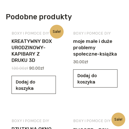
Podobne produkty
Sale!
BOXY I POMOCE DIY
BOXY I POMOCE DIY
KREATYWNY BOX
moje małe i duże
URODZINOWY-
problemy
KAPIBARY Z
społeczne-książka
DRUKU 3D
30.00
zł
130.00
zł
90.00
zł
Dodaj do
Dodaj do
koszyka
koszyka
Sale!
BOXY I POMOCE DIY
BOXY I POMOCE DIY
RZUTKI NA OKNO-