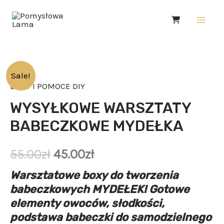
Skip
Main
to
Men
content
ilość
Sale!
BOXY I POMOCE DIY
WYSYŁKOWE
WARSZTATY
WYSYŁKOWE WARSZTATY
BABECZKOWE
BABECZKOWE MYDEŁKA
MYDEŁKA
55.00
zł
45.00
zł
Warsztatowe boxy do tworzenia
babeczkowych MYDEŁEK! Gotowe
elementy owoców, słodkości,
podstawa babeczki do samodzielnego