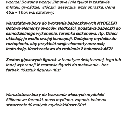
wzorze! Dowolne wzory! Zimowe i nie tylko! W zestawie
młotek, gwoździe, włóczki, deseczka, wzór obrazka. Cena
45zł – 1 box warsztatowy.
Warsztatowe boxy do tworzenia babeczkowych MYDEŁEK!
Gotowe elementy owoców, słodkości, podstawa babeczki do
samodzielnego wykonania, foremka silikonowa, itp. Dzieci
układają je wedle swojej koncepcji. Dodajemy mydełko do
roztopienia, aby przykleić swoje elementy oraz całą
instrukcję. Koszt zestawu do zrobienia 2 babeczek 45Zł
Zestaw gipsowych figurek
w tematyce świątecznej, lego lub
innej wybranej! W zestawie figurki do malowania- bez
farbek. 10sztuk figurek- 10zł
Warsztatowe boxy do tworzenia
własnych mydełek!
Silikonowe foremki, masa mydlana, zapach, kolor na
stworzenie 10 małych mydełek!
Koszt 50zł